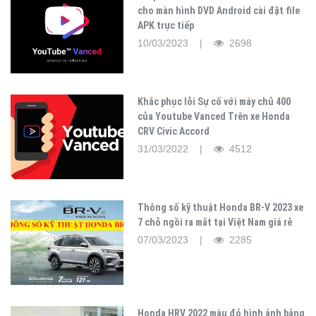
cho màn hình DVD Android cài đặt file
APK trực tiếp
10/03/2023 |
2698
Khắc phục lỗi Sự cố với máy chủ 400
của Youtube Vanced Trên xe Honda
CRV Civic Accord
31/03/2022 |
4512
Thông số kỹ thuật Honda BR-V 2023 xe
7 chỗ ngồi ra mắt tại Việt Nam giá rẻ
07/03/2023 |
2285
Honda HRV 2022 màu đỏ hình ảnh bảng