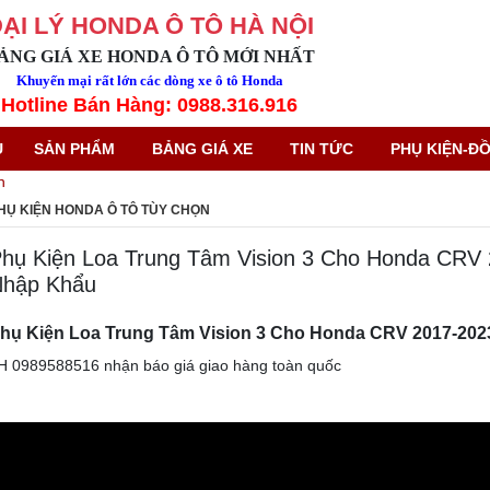
ẠI LÝ HONDA Ô TÔ HÀ NỘI
ẢNG GIÁ XE HONDA Ô TÔ MỚI NHẤT
Khuyến mại rất lớn các dòng xe ô tô Honda
Hotline Bán Hàng: 0988.316.916
Ủ
SẢN PHẨM
BẢNG GIÁ XE
TIN TỨC
PHỤ KIỆN-ĐỒ
n
HỤ KIỆN HONDA Ô TÔ TÙY CHỌN
hụ Kiện Loa Trung Tâm Vision 3 Cho Honda CRV
hập Khẩu
hụ Kiện Loa Trung Tâm Vision 3 Cho Honda CRV 2017-20
H 0989588516 nhận báo giá giao hàng toàn quốc