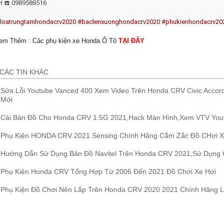
H ☎️ 0989588516
loatrungtamhondacrv2020
#baclenxuonghondacrv2020
#phukienhondacrv20
em Thêm : Các phụ kiện xe Honda Ô Tô
TẠI ĐÂY
CÁC TIN KHÁC
Sửa Lỗi Youtube Vanced 400 Xem Video Trên Honda CRV Civic Acco
Mới
Cài Bản Đồ Cho Honda CRV 1.5G 2021,Hack Màn Hình,Xem VTV You
Phụ Kiện HONDA CRV 2021 Sensing Chính Hãng Cắm Zắc Đồ CHơi X
Hướng Dẫn Sử Dụng Bản Đồ Navitel Trên Honda CRV 2021,Sử Dụng G
Phụ Kiện Honda CRV Tổng Hợp Từ 2006 Đến 2021 Đồ Chơi Xe Hơi
Phụ Kiện Đồ Chơi Nên Lắp Trên Honda CRV 2020 2021 Chính Hãng 