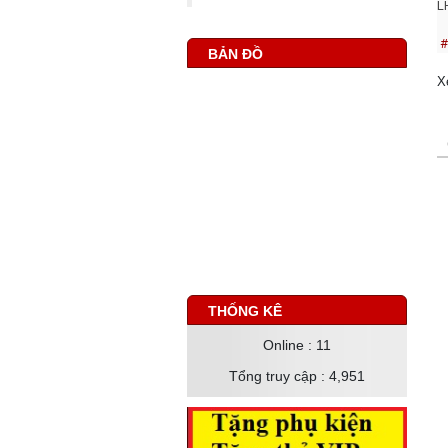
L
#
BẢN ĐỒ
X
THỐNG KÊ
Online
: 11
Tổng truy cập
: 4,951