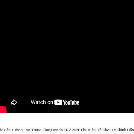
ậc Lên Xuống,Loa Trung Tâm,Honda CRV 2020 Phụ Kiện Đồ Chơi Xe Chính Hã