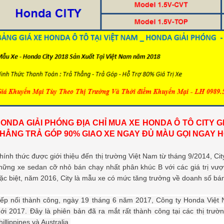
ONDA GIẢI PHÓNG ĐỊA CHỈ MUA XE HONDA Ô TÔ CITY G
HẲNG TRẢ GÓP 90% GIAO XE NGAY ĐỦ MÀU GỌI NGAY HO
hính thức được giới thiệu đến thị trường Việt Nam từ tháng 9/2014, City
hững xe sedan cỡ nhỏ bán chạy nhất phân khúc B với các giá trị vượt t
ặc biệt, năm 2016, City là mẫu xe có mức tăng trưởng về doanh số bán
iếp nối thành công, ngày 19 tháng 6 năm 2017, Công ty Honda Việt 
ới 2017
. Đây là phiên bản đã ra mắt rất thành công tại các thị trườ
hillippines và Australia.