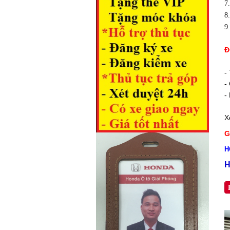
7
8
9
Đ
-
-
-
X
G
H
H