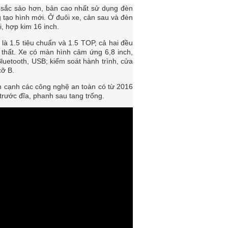
a sắc sảo hơn, bản cao nhất sử dụng đèn
tạo hình mới. Ở đuôi xe, cản sau và đèn
i, hợp kim 16 inch.
là 1.5 tiêu chuẩn và 1.5 TOP, cả hai đều
thất. Xe có màn hình cảm ứng 6,8 inch,
luetooth, USB; kiểm soát hành trình, cửa
cỡ B.
ên cạnh các công nghệ an toàn có từ 2016
rước đĩa, phanh sau tang trống.