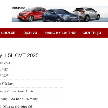
 CHƠI XE
DỊCH VỤ
ĐĂNG KÝ LÁI THỬ
GIỚI THIỆU
y 1.5L CVT 2025
00 vnđ
m VAT
l 2025
 Việt Nam
ắng,Ghi Bạc,Titan,Xanh
 hàng.
Bảo hành:
36 tháng
ó.
Mua xe trả gó
p
:
Có