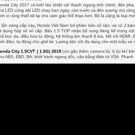
onda City 2017 có lưới tản nhiệt với thanh ngang tinh chỉnh, đèn ph
ha LED cùng dải LED chạy ban ngày, cản trước và đèn sương mù cũng 
ịnh vị cũng thiết kế lại cho cảm giác thể thao hơn. Bộ la-zăng là loại mớ
 lần nâng cấp này, Honda Việt Nam bỏ phiên bản số sàn, xe có 2 bản 
ử dụng hộp số vô cấp. Bản 1.5 TOP nhận bổ sung đáng kể trong nội 
hế bọc da, điều hòa tự động, hệ thống âm thanh 8 loa, kết nối HDMI, B
ính điện, tự động cho ghế lái. Lượng tiện ích đa dạng cho một mẫu xe 
onda City 1.5CVT ( 1.5G) 2019
còn gắn thêm camera lùi, 6 túi khí b
hư ABS, EBD, BA, khởi hành ngang dốc, cân bằng điện tử VSA. Phanh t