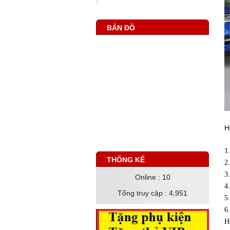
BẢN ĐỒ
H
1
THỐNG KÊ
2
3
Online
: 10
4
Tổng truy cập
: 4,951
5
6
H