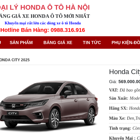
ẠI LÝ HONDA Ô TÔ HÀ NỘI
ẢNG GIÁ XE HONDA Ô TÔ MỚI NHẤT
Khuyến mại rất lớn các dòng xe ô tô Honda
Hotline Bán Hàng: 0988.316.916
Ủ
SẢN PHẨM
BẢNG GIÁ XE
TIN TỨC
PHỤ KIỆN-ĐỒ
ONDA CITY 2025
Honda Cit
Giá:
569.000.0
VAT:
Đã bao gồ
Sản Xuất:
Mode
Hãng SX:
Honda
Màu Xe:
Đen,Tr
Tình trạng:
Còn
Khuyến Mại :
C