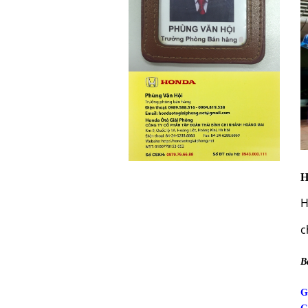
H
H
c
B
G