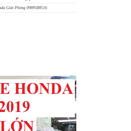
da Giải Phóng 0989588516