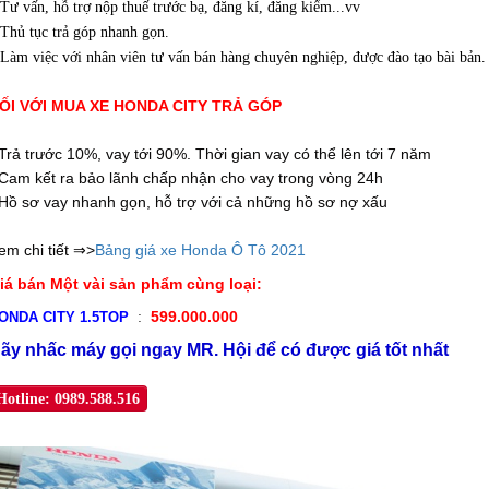
.Tư vấn, hỗ trợ nộp thuế trước bạ, đăng kí, đăng kiểm...vv
.Thủ tục trả góp nhanh gọn.
.Làm việc với nhân viên tư vấn bán hàng chuyên nghiệp, được đào tạo bài bản.
ỐI VỚI
MUA XE HONDA CITY TRẢ GÓP
 Trả trước 10%, vay tới 90%. Thời gian vay có thể lên tới 7 năm
 Cam kết ra bảo lãnh chấp nhận cho vay trong vòng 24h
 Hồ sơ vay nhanh gọn, hỗ trợ với cả những hồ sơ nợ xấu
em chi tiết ⇒>
Bảng
giá xe Honda Ô Tô 2021
iá bán Một vài sản phẩm cùng loại:
 : 
 599.000.000
ONDA CITY 1.5TOP 
ãy nhấc máy gọi ngay MR. Hội để có được giá tốt nhất
Hotline: 0989.588.516