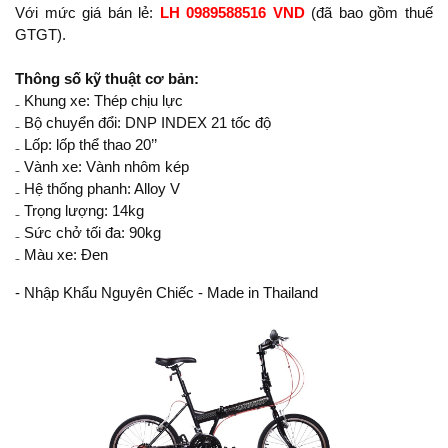
Với mức giá bán lẻ:
LH 0989588516 VND
(đã bao gồm thuế
GTGT).
Thông số kỹ thuật cơ bản:
₋ Khung xe: Thép chịu lực
₋ Bộ chuyển đổi: DNP INDEX 21 tốc độ
₋ Lốp: lốp thể thao 20’’
₋ Vành xe: Vành nhôm kép
₋ Hệ thống phanh: Alloy V
₋ Trọng lượng: 14kg
₋ Sức chở tối đa: 90kg
₋ Màu xe: Đen
- Nhập Khẩu Nguyên Chiếc - Made in Thailand