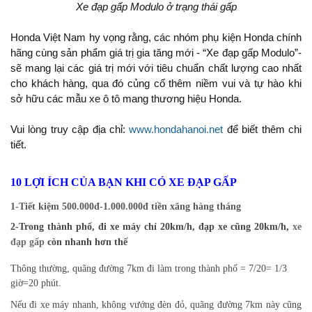
Xe đạp gấp Modulo ở trạng thái gấp
Honda Việt Nam hy vọng rằng, các nhóm phụ kiện Honda chính
hãng cùng sản phẩm giá trị gia tăng mới - “Xe đạp gấp Modulo”-
sẽ mang lại các giá trị mới với tiêu chuẩn chất lượng cao nhất
cho khách hàng, qua đó củng cố thêm niềm vui và tự hào khi
sở hữu các mẫu xe ô tô mang thương hiệu Honda.
Vui lòng truy cập địa chỉ:
www.hondahanoi.net
để biết thêm chi
tiết.
10 LỢI ÍCH CỦA BẠN KHI CÓ XE ĐẠP GẤP
1-Tiết kiệm 500.000đ-1.000.000đ tiền xăng hàng tháng
2-Trong thành phố, đi xe máy chỉ 20km/h, đạp xe cũng 20km/h,
xe
đạp gấp
còn nhanh hơn thế
Thông thường, quãng đường 7km đi làm trong thành phố = 7/20= 1/3
giờ=20 phút.
Nếu đi xe máy nhanh, không vướng đèn đỏ, quãng đường 7km này cũng