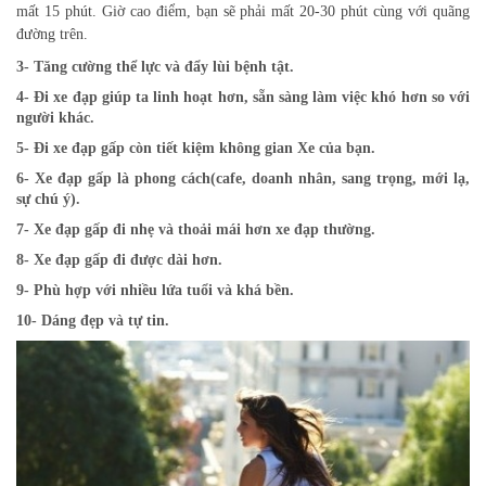
mất 15 phút. Giờ cao điểm, bạn sẽ phải mất 20-30 phút cùng với quãng
đường trên.
3- Tăng cường thể lực và đẩy lùi bệnh tật.
4- Đi xe đạp giúp ta linh hoạt hơn, sẵn sàng làm việc khó hơn so với
người khác.
5- Đi xe đạp gấp còn tiết kiệm không gian Xe của bạn.
6- Xe đạp gấp là phong cách(cafe, doanh nhân, sang trọng, mới lạ,
sự chú ý).
7- Xe đạp gấp đi nhẹ và thoải mái hơn xe đạp thường.
8- Xe đạp gấp đi được dài hơn.
9- Phù hợp với nhiều lứa tuổi và khá bền.
10- Dáng đẹp và tự tin.