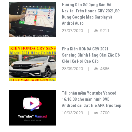
Hướng Dẫn Sử Dụng Bản Đồ
Navitel Trên Honda CRV 2021,Sử
Dụng Google Map,Carplay và
Androi Auto
27/07/2020 |
9211
Phụ Kiện HONDA CRV 2021
Sensing Chính Hãng Cắm Zắc Đồ
CHơi Xe Hơi Cao Cấp
28/09/2020 |
4686
Tải phần mềm Youtube Vanced
16.16.38 cho màn hình DVD
Android cài đặt file APK trực tiếp
10/03/2023 |
2700