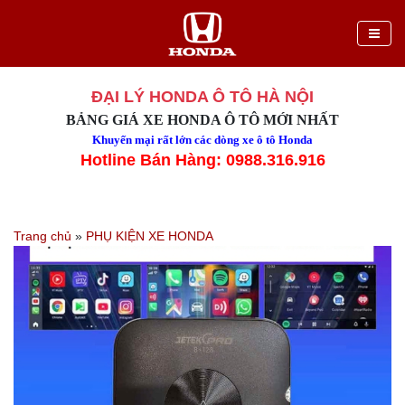
ĐẠI LÝ HONDA Ô TÔ HÀ NỘI
BẢNG GIÁ XE HONDA Ô TÔ MỚI NHẤT
Khuyến mại rất lớn các dòng xe ô tô Honda
Hotline Bán Hàng: 0988.316.916
Trang chủ
»
PHỤ KIỆN XE HONDA