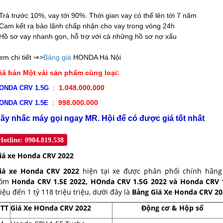
 Trả trước 10%, vay tới 90%. Thời gian vay có thể lên tới 7 năm
 Cam kết ra bảo lãnh chấp nhận cho vay trong vòng 24h
 Hồ sơ vay nhanh gọn, hỗ trợ với cả những hồ sơ nợ xấu
em chi tiết ⇒>
Bảng
giá
HONDA Hà Nội
iá bán Một vài sản phẩm cùng loại:
 : 
 1.048.000.000
ONDA CRV 1.5G 
 : 
 998.000.000
ONDA CRV 1.5E 
ãy nhấc máy gọi ngay MR. Hội để có được giá tốt nhất
Hotline: 0904.819.538
iá xe Honda CRV 2022
iá xe Honda CRV 2022
hiện tại xe được phân phối chính hãng
gồm
Honda CRV 1.5E 2022, HOnda CRV 1.5G 2022 và Honda CRV 
riệu đến 1 tỷ 118 triệu triệu, dưới đây là
Bảng Giá Xe Honda CRV 20
STT
Giá Xe HOnda CRV 2022
Động cơ & Hộp số