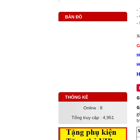
-
-
BẢN ĐỒ
-
X
G
H
H
H
THỐNG KÊ
G
G
Online
: 8
Tổng truy cập
: 4,951
t