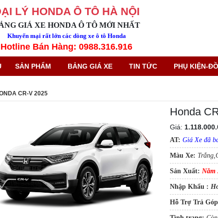
ẠI LÝ HONDA Ô TÔ HÀ NỘI
ẢNG GIÁ XE HONDA Ô TÔ MỚI NHẤT
Khuyến mại rất lớn các dòng xe ô tô Honda
Hotline Bán Hàng: 0988.316.916
Ủ
SẢN PHẨM
BẢNG GIÁ XE
TIN TỨC
PHỤ KIỆN-ĐỒ
ONDA CR-V 2025
Honda CR
Giá:
1.118.000
AT:
Giá Xe đã b
Màu Xe:
Trắng,
Sản Xuất:
Năm 
Nhập Khẩu :
Ho
Hỗ Trợ Trả Góp
Tình trạng:
Còn