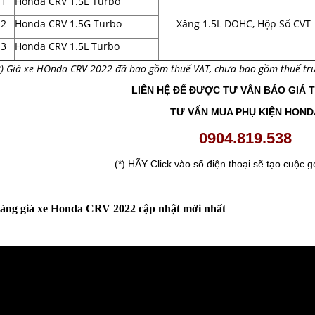
1
Honda CRV 1.5E Turbo
2
Honda CRV 1.5G Turbo
Xăng 1.5L DOHC, Hộp Số CVT
3
Honda CRV 1.5L Turbo
*) Giá xe HOnda CRV 2022 đã bao gồm thuế VAT, chưa bao gồm thuế trướ
LIÊN HỆ ĐỂ ĐƯỢC TƯ VẤN BÁO GIÁ 
TƯ VẤN MUA PHỤ KIỆN HOND
0904.819.538
(*) HÃY Click vào số điện thoại sẽ tạo cuộc g
ảng giá xe Honda CRV 2022 cập nhật mới nhất