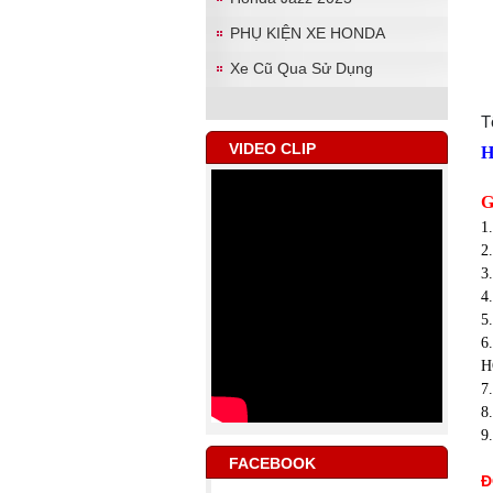
PHỤ KIỆN XE HONDA
Xe Cũ Qua Sử Dụng
T
VIDEO CLIP
H
G
1
2
3
4
5
6
H
7
8
9
FACEBOOK
Đ