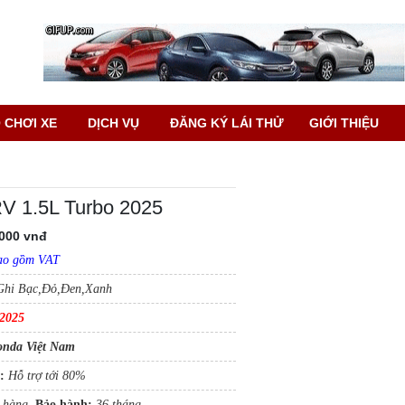
 CHƠI XE
DỊCH VỤ
ĐĂNG KÝ LÁI THỬ
GIỚI THIỆU
V 1.5L Turbo 2025
.000 vnđ
ao gồm VAT
Ghi Bạc,Đỏ,Đen,Xanh
2025
nda Việt Nam
:
Hỗ trợ tới 80%
 hàng.
Bảo hành:
36 tháng