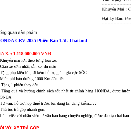
Khuyến Mại :
C
Đại Lý Bán:
Hon
ổng quan sản phẩm
ONDA CRV 2025 Phiên Bản 1.5L Thailand
iá Xe: 1.118.000.000 VNĐ
.Khuyến mại lớn theo từng loại xe.
.Giao xe sớm nhất, sẵn xe, đủ màu
.Tặng phụ kiện lớn, đi kèm hỗ trợ giảm giá cực SỐC.
.Miễn phí bảo dưỡng 1000 Km đầu tiên.
. Tặng 1 phiếu thay dầu
. Tặng quà và hưởng chính sách tốt nhất từ chính hãng HONDA, được hưởng
ONDA
.Tư vấn, hỗ trợ nộp thuế trước bạ, đăng kí, đăng kiểm...vv
.Thủ tục trả góp nhanh gọn.
.Làm việc với nhân viên tư vấn bán hàng chuyên nghiệp, được đào tạo bài bản.
ỐI VỚI XE TRẢ GÓP