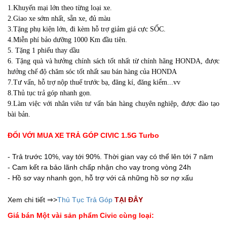
1.Khuyến mại lớn theo từng loại xe.
2.Giao xe sớm nhất, sẵn xe, đủ màu
3.Tặng phụ kiện lớn, đi kèm hỗ trợ giảm giá cực SỐC.
4.Miễn phí bảo dưỡng 1000 Km đầu tiên.
5. Tặng 1 phiếu thay dầu
6. Tặng quà và hưởng chính sách tốt nhất từ chính hãng HONDA, được
hưởng chế độ chăm sóc tốt nhất sau bán hàng của HONDA
7.Tư vấn, hỗ trợ nộp thuế trước bạ, đăng kí, đăng kiểm...vv
8.Thủ tục trả góp nhanh gọn.
9.Làm việc với nhân viên tư vấn bán hàng chuyên nghiệp, được đào tạo
bài bản.
ĐỐI VỚI MUA XE TRẢ GÓP CIVIC 1.5G Turbo
- Trả trước 10%, vay tới 90%. Thời gian vay có thể lên tới 7 năm
- Cam kết ra bảo lãnh chấp nhận cho vay trong vòng 24h
- Hồ sơ vay nhanh gọn, hỗ trợ với cả những hồ sơ nợ xấu
Xem chi tiết ⇒>
Thủ Tục Trả Góp
TẠI ĐÂY
Giá bán Một vài sản phẩm Civic cùng loại: