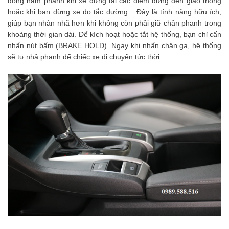
động hãm phanh khi xe dừng tại các điểm dừng đèn giao thông
hoặc khi bạn dừng xe do tắc đường... Đây là tính năng hữu ích,
giúp bạn nhàn nhã hơn khi không còn phải giữ chân phanh trong
khoảng thời gian dài. Để kích hoạt hoặc tắt hệ thống, bạn chỉ cấn
nhấn nút bấm (BRAKE HOLD). Ngay khi nhấn chân ga, hệ thống
sẽ tự nhả phanh để chiếc xe di chuyển tức thời.