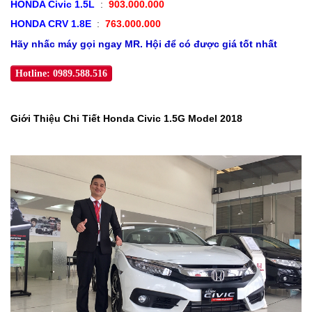
HONDA Civic 1.5L 
 : 
 903.000.000
HONDA CRV 1.8E 
 : 
 763.000.000
Hãy nhấc máy gọi ngay MR. Hội để có được giá tốt nhất
Hotline: 0989.588.516
Giới Thiệu Chi Tiết Honda Civic 1.5G Model 2018