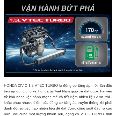
HONDA CIVIC 1.5 VTEC TURBO là động cơ tăng áp mới, lần đầu
tiên áp dụng cho xe Honda tại Việt Nam giúp xe đạt được hai yếu
tố: khả năng vận hành mạnh mẽ và tiết kiệm nhiên liệu vượt trội -
khắc phục nhược điểm của động cơ tăng áp truyền thống khi phải
đánh đổi sự tiêu hao nhiên liệu để đạt được công suất đầu ra cao
hơn. Với cùng một lượng nhiên liệu, động cơ VTEC TURBO sinh