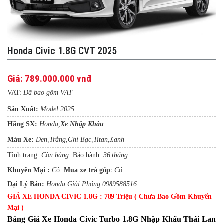
Honda Civic 1.8G CVT 2025
Giá:
789.000.000 vnđ
VAT:
Đã bao gồm VAT
Sản Xuất:
Model 2025
Hãng SX:
Honda,
Xe Nhập Khẩu
Màu Xe:
Đen,Trắng,Ghi Bạc,Titan,Xanh
Tình trạng:
Còn hàng.
Bảo hành:
36 tháng
Khuyến Mại :
C
ó.
Mua xe trả gó
p
:
Có
Đại Lý Bán:
Honda Giải Phóng 0989588516
GIÁ XE HONDA CIVIC 1.8G : 789 Triệu ( Chưa Bao Gồm Khuyến
Mại )
Bảng Giá Xe Honda Civic Turbo 1.8G Nhập Khẩu Thái Lan