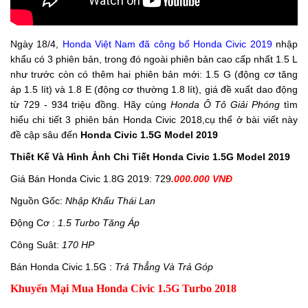
Ngày 18/4,
Honda Việt Nam đã công bố Ho
nda Civic 2019
nhập
khẩu có 3 phiên bản, trong đó ngoài phiên bản cao cấp nhất 1.5 L
như trước còn có thêm hai phiên bản mới: 1.5 G (động cơ tăng
áp 1.5 lít) và 1.8 E (động cơ thường 1.8 lít), giá đề xuất dao động
từ 729 - 934 triệu đồng. Hãy cùng
Honda Ô Tô Giải Phóng
tìm
hiểu chi tiết 3 phiên bản Honda Civic 2018,cụ thể ở bài viết này
đề cập sâu đến
Honda Civic 1.5G Model 2019
Thiết Kế Và Hình Ảnh Chi Tiết Honda Civic 1.5G Model 2019
Giá Bán Honda Civic 1.8G 2019: 729
.000.000 VNĐ
Nguồn Gốc:
Nhập Khẩu Thái Lan
Động Cơ :
1.5 Turbo Tăng Áp
Công Suât:
170 HP
Bán Honda Civic 1.5G :
Trả Thẳng Và Trả Góp
Khuyến Mại Mua Honda Civic 1.5G Turbo 2018