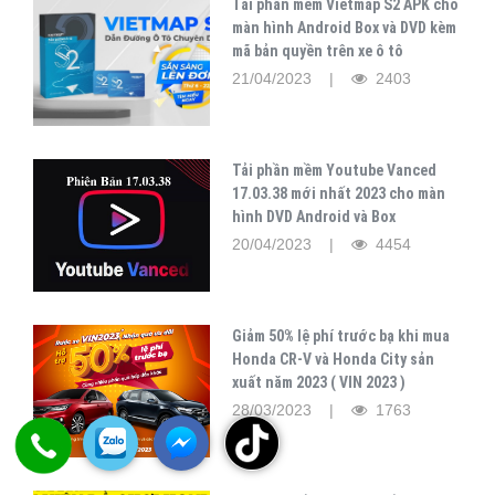
Tải phần mềm Vietmap S2 APK cho
màn hình Android Box và DVD kèm
mã bản quyền trên xe ô tô
21/04/2023 |
2403
Tải phần mềm Youtube Vanced
17.03.38 mới nhất 2023 cho màn
hình DVD Android và Box
20/04/2023 |
4454
Giảm 50% lệ phí trước bạ khi mua
Honda CR-V và Honda City sản
xuất năm 2023 ( VIN 2023 )
28/03/2023 |
1763