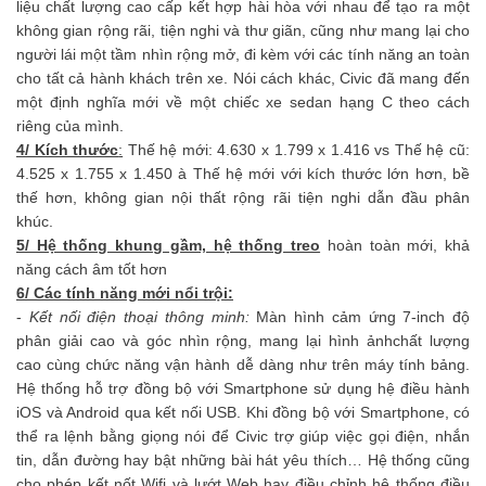
liệu chất lượng cao cấp kết hợp hài hòa với nhau để tạo ra một
không gian rộng rãi, tiện nghi và thư giãn, cũng như mang lại cho
người lái một tầm nhìn rộng mở, đi kèm với các tính năng an toàn
cho tất cả hành khách trên xe. Nói cách khác, Civic đã mang đến
một định nghĩa mới về một chiếc xe sedan hạng C theo cách
riêng của mình.
4/ Kích thước
:
Thế hệ mới: 4.630 x 1.799 x 1.416 vs Thế hệ cũ:
4.525 x 1.755 x 1.450 à Thế hệ mới với kích thước lớn hơn, bề
thế hơn, không gian nội thất rộng rãi tiện nghi dẫn đầu phân
khúc.
5/ Hệ thống khung gầm, hệ thống treo
hoàn toàn mới, khả
năng cách âm tốt hơn
6/ C
ác tính năng mới nổi trội:
-
Kết nối
điện thoại thông minh:
Màn hình cảm ứng 7-inch độ
phân giải cao và góc nhìn rộng, mang lại hình ảnh
chất lượng
cao
cùng
chức năng vận hành dễ dàng
như trên máy tính bảng.
Hệ thống hỗ trợ đồng bộ với Smartphone sử dụng hệ điều hành
iOS và Android qua kết nối USB
.
Khi đồng bộ với Smartphone, có
thể ra lệnh bằng giọng nói để Civic trợ giúp việc gọi điện, nhắn
tin, dẫn đường hay bật những bài hát yêu thích…
Hệ thống cũng
cho phép kết nốt Wifi và lướt Web hay điều chỉnh hệ thống điều