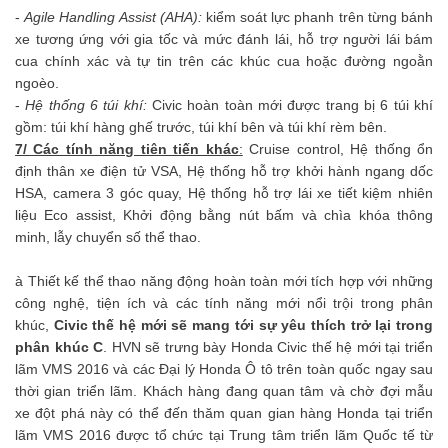
-
Agile Handling Assist (AHA):
kiểm soát lực phanh trên từng bánh
xe tương ứng với gia tốc và mức đánh lái, hỗ trợ người lái bám
cua chính xác và tự tin trên các khúc cua hoặc đường ngoằn
ngoèo.
-
Hệ thống 6 túi khí:
Civic hoàn toàn mới được trang bị 6 túi khí
gồm: túi khí hàng ghế
trước, túi khí bên và túi khí rèm
bên.
7/ Các tính năng tiên tiến khác
:
Cruise control, Hệ thống ổn
định thân xe điện tử VSA, Hệ thống hỗ trợ khởi hành ngang dốc
HSA, camera 3 góc quay, Hệ thống hỗ trợ lái xe tiết kiệm nhiên
liệu Eco assist, Khởi động bằng nút bấm và chìa khóa thông
minh, lẫy chuyển số thể thao.
à Thiết kế thể thao năng động hoàn toàn mới tích hợp với những
công nghệ, tiện ích và các tính năng mới nổi trội trong phân
khúc,
Civic thế hệ mới sẽ mang tới sự yêu thích trở lại trong
phân khúc C
. HVN sẽ trưng bày Honda Civic thế hệ mới tại triển
lãm VMS 2016 và các Đại lý Honda Ô tô trên toàn quốc ngay sau
thời gian triển lãm. Khách hàng đang quan tâm và chờ đợi mẫu
xe đột phá này có thể đến thăm quan gian hàng Honda tại triển
lãm VMS 2016 được tổ chức tại Trung tâm triển lãm Quốc tế từ