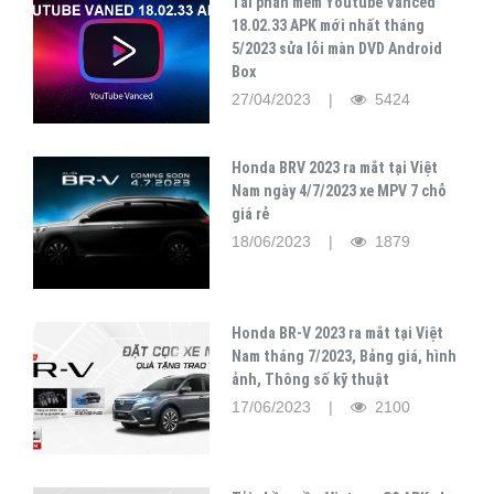
Tải phần mềm Youtube Vanced
18.02.33 APK mới nhất tháng
5/2023 sửa lỗi màn DVD Android
Box
27/04/2023 |
5424
Honda BRV 2023 ra mắt tại Việt
Nam ngày 4/7/2023 xe MPV 7 chỗ
giá rẻ
18/06/2023 |
1879
Honda BR-V 2023 ra mắt tại Việt
Nam tháng 7/2023, Bảng giá, hình
ảnh, Thông số kỹ thuật
17/06/2023 |
2100