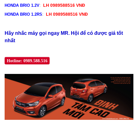
: 
 LH 0989588516 VNĐ
HONDA BRIO 1.2V
: 
 LH 0989588516 VNĐ
HONDA BRIO 1.2RS
Hãy nhấc máy gọi ngay MR. Hội để có được giá tốt
nhất
Hotline: 0989.588.516