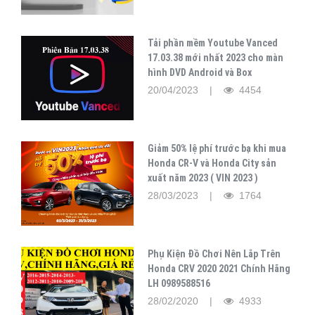
Tải phần mềm Youtube Vanced
17.03.38 mới nhất 2023 cho màn
hình DVD Android và Box
20/04/2023 |
4454
Giảm 50% lệ phí trước bạ khi mua
Honda CR-V và Honda City sản
xuất năm 2023 ( VIN 2023 )
28/03/2023 |
1764
Phụ Kiện Đồ Chơi Nên Lắp Trên
Honda CRV 2020 2021 Chính Hãng
LH 0989588516
28/02/2020 |
4933