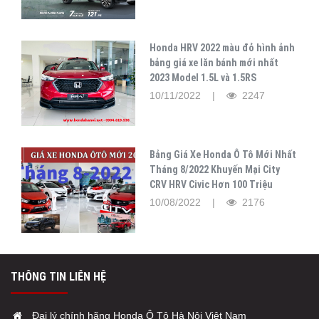
Honda HRV 2022 màu đỏ hình ảnh
bảng giá xe lăn bánh mới nhất
2023 Model 1.5L và 1.5RS
10/11/2022 |
2247
Bảng Giá Xe Honda Ô Tô Mới Nhất
Tháng 8/2022 Khuyến Mại City
CRV HRV Civic Hơn 100 Triệu
10/08/2022 |
2176
THÔNG TIN LIÊN HỆ
Đại lý chính hãng Honda Ô Tô Hà Nội Việt Nam