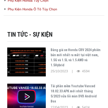
Phụ Kiện Honda Tùy Chọn
Phụ Kiện Honda Ô Tô Tùy Chọn
TIN TỨC - SỰ KIỆN
Bảng giá xe Honda CRV 2024 phiên
bản mới nhất ra mắt tại việt nam,
1.5G và 1.5L và 1.5 AWD và
1.5Hybrid
25/10/2023 |
4594
Tải phần mềm Youtube Vanced
18.02.33 APK mới nhất tháng
5/2023 sửa lỗi màn DVD Android
Box
27/04/2023 |
5424