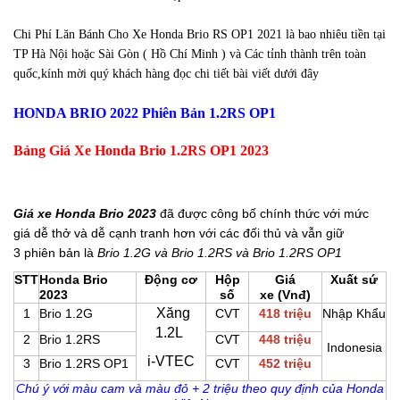
Chi Phí Lăn Bánh Cho Xe Honda Brio RS OP1 2021 là bao nhiêu tiền tại
TP Hà Nội hoặc Sài Gòn ( Hồ Chí Minh ) và Các tỉnh thành trên toàn
quốc,kính mời quý khách hàng đọc chi tiết bài viết dưới đây
HONDA BRIO 2022 Phiên Bản 1.2RS OP1
Bảng Giá Xe Honda Brio 1.2RS OP1 2023
Giá xe Honda Brio 2023
đã được công bố chính thức với mức
giá dễ thở và dễ cạnh tranh hơn với các đối thủ và vẫn giữ
3 phiên bản là
Brio 1.2G và Brio 1.2RS và Brio 1.2RS OP1
STT
Honda Brio
Động cơ
Hộp
Giá
Xuất sứ
2023
số
xe (Vnđ)
Xăng
1
Brio 1.2G
CVT
418 triệu
Nhập Khẩu
1.2L
2
Brio 1.2RS
CVT
448 triệu
Indonesia
i-VTEC
3
Brio 1.2RS OP1
CVT
452 triệu
Chú ý với màu cam và màu đỏ + 2 triệu theo quy định của Honda