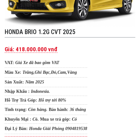
HONDA BRIO 1.2G CVT 2025
Giá:
418.000.000 vnđ
VAT:
Giá Xe đã bao gồm VAT
Màu Xe:
Trắng,Ghi Bạc,Đỏ,Cam,Vàng
Sản Xuất:
Năm 2025
Nhập Khẩu :
Indonesia.
Hỗ Trợ Trả Góp:
Hỗ trợ tới 80%
Tình trạng:
Còn hàng.
Bảo hành:
36 tháng
Khuyến Mại :
C
ó.
Mua xe trả gó
p
:
Có
Đại Lý Bán:
Honda Giải Phóng 0904819538