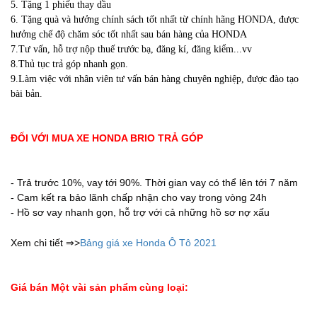
5. Tặng 1 phiếu thay dầu
6. Tặng quà và hưởng chính sách tốt nhất từ chính hãng HONDA, được
hưởng chế độ chăm sóc tốt nhất sau bán hàng của HONDA
7.Tư vấn, hỗ trợ nộp thuế trước bạ, đăng kí, đăng kiểm...vv
8.Thủ tục trả góp nhanh gọn.
9.Làm việc với nhân viên tư vấn bán hàng chuyên nghiệp, được đào tạo
bài bản.
ĐỐI VỚI
MUA XE HONDA BRIO TRẢ GÓP
- Trả trước 10%, vay tới 90%. Thời gian vay có thể lên tới 7 năm
- Cam kết ra bảo lãnh chấp nhận cho vay trong vòng 24h
- Hồ sơ vay nhanh gọn, hỗ trợ với cả những hồ sơ nợ xấu
Xem chi tiết ⇒>
Bảng
giá xe Honda Ô Tô 2
021
Giá bán Một vài sản phẩm cùng loại: