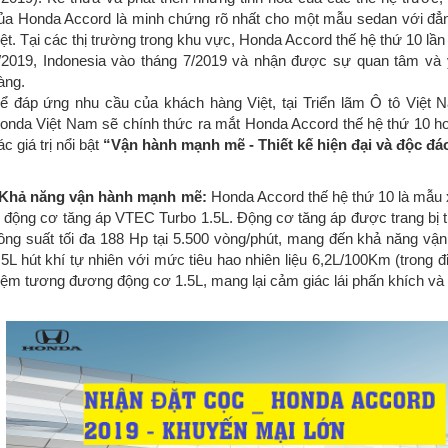
ủa Honda Accord là minh chứng rõ nhất cho một mẫu sedan với đẳng
iệt. Tại các thị trường trong khu vực, Honda Accord thế hệ thứ 10 lần
/2019, Indonesia vào tháng 7/2019 và nhận được sự quan tâm và 
àng.
ể đáp ứng nhu cầu của khách hàng Việt, tại Triển lãm Ô tô Việt N
onda Việt Nam sẽ chính thức ra mắt Honda Accord thế hệ thứ 10 hoà
ác giá trị nổi bật
“Vận hành mạnh mẽ - Thiết kế hiện đại và độc đáo
 Khả năng vận hành mạnh mẽ:
Honda Accord thế hệ thứ 10 là mẫu 
ị động cơ tăng áp VTEC Turbo 1.5L. Động cơ tăng áp được trang bị 
ông suất tối đa 188 Hp tại 5.500 vòng/phút, mang đến khả năng vậ
.5L hút khí tự nhiên với mức tiêu hao nhiên liệu 6,2L/100Km (trong đ
iệm tương đương động cơ 1.5L, mang lại cảm giác lái phấn khích và t