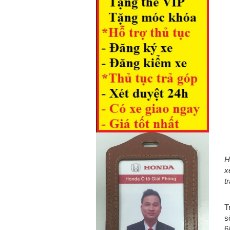
H
x
t
T
s
6