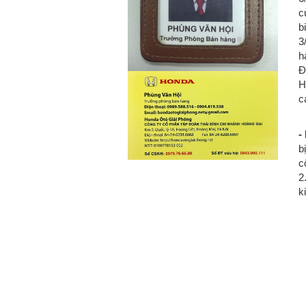
c
b
3
h
Đ
H
c
-
b
c
2
k