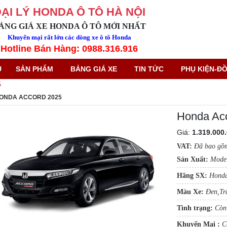
ẠI LÝ HONDA Ô TÔ HÀ NỘI
ẢNG GIÁ XE HONDA Ô TÔ MỚI NHẤT
Khuyến mại rất lớn các dòng xe ô tô Honda
Hotline Bán Hàng: 0988.316.916
Ủ
SẢN PHẨM
BẢNG GIÁ XE
TIN TỨC
PHỤ KIỆN-ĐỒ
5
ONDA ACCORD 2025
Honda Acc
Giá:
1.319.000
VAT:
Đã bao gồ
Sản Xuất:
Mode
Hãng SX:
Honda
Màu Xe:
Đen,Tr
Tình trạng:
Còn
Khuyến Mại :
C