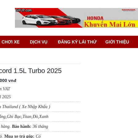
 CHƠI XE
DỊCH VỤ
ĐĂNG KÝ LÁI THỬ
GIỚI THIỆU
ord 1.5L Turbo 2025
.000 vnđ
m VAT
l 2025
 Thailand ( Xe Nhập Khẩu )
ắng,Ghi Bạc,Titan,Đỏ,Xanh
 hàng.
Bảo hành:
36 tháng
ó.
Mua xe trả gó
p
:
Có