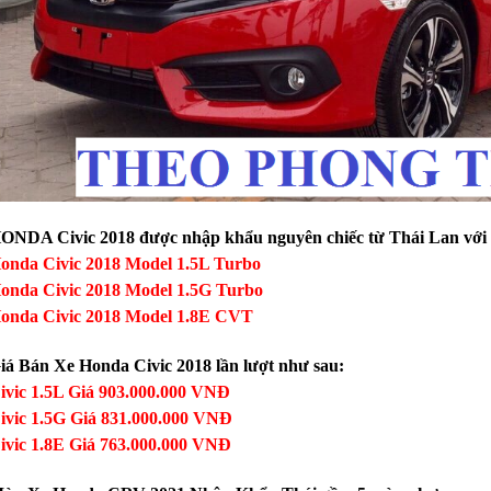
ONDA Civic 2018 được nhập khẩu nguyên chiếc từ Thái Lan với
onda Civic 2018 Model 1.5L Turbo
onda Civic 2018 Model 1.5G Turbo
onda Civic 2018 Model 1.8E CVT
iá Bán Xe Honda Civic 2018 lần lượt như sau:
ivic 1.5L Giá 903.000.000 VNĐ
ivic 1.5G Giá 831.000.000 VNĐ
ivic 1.8E Giá 763.000.000 VNĐ