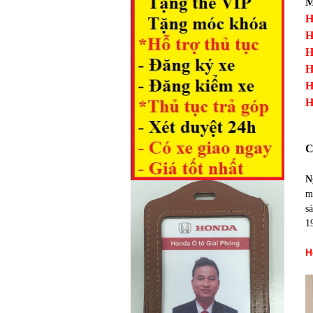
M
H
H
H
H
H
H
C
N
m
s
1
H