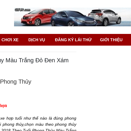
 CHƠI XE
DỊCH VỤ
ĐĂNG KÝ LÁI THỬ
GIỚI THIỆU
ủy Màu Trắng Đỏ Đen Xám
 Phong Thủy
chọn
e hợp tuổi như thế nào là đúng phong
i phong thủy,chọn màu theo phong thủy
C 2018 Theo Tuổi Phong Thủy Màu Trắng