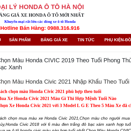
ẠI LÝ HONDA Ô TÔ HÀ NỘI
ẢNG GIÁ XE HONDA Ô TÔ MỚI NHẤT
Khuyến mại rất lớn các dòng xe ô tô Honda
Hotline Bán Hàng: 0988.316.916
Ủ
SẢN PHẨM
BẢNG GIÁ XE
TIN TỨC
PHỤ KIỆN-ĐỒ
họn Màu Honda CIVIC 2019 Theo Tuổi Phong Th
ạc Xanh
họn Màu Honda Civic 2021 Nhập Khẩu Theo Tuổi
ách chọn màu Honda Civic 2021 phù hợp theo tuổi
ua Xe Honda Civic 2021 Màu Gì Thì Hợp Mệnh Tuổi Nào
họn Xe Honda Civic 2021 với 3 Model L G E Theo 5 Màu Xe đã 
ách chọn mua màu xe Honda Civic 2021,Chọn màu cho người mua x
hủy,Honda Civic 2018 với 6 màu đen trắng đỏ bạc xám xanh hợp tuổ
ua xe ô tô,honda civic màu nào hợp tuổi nhất,Chọn Màu Honda CIVI