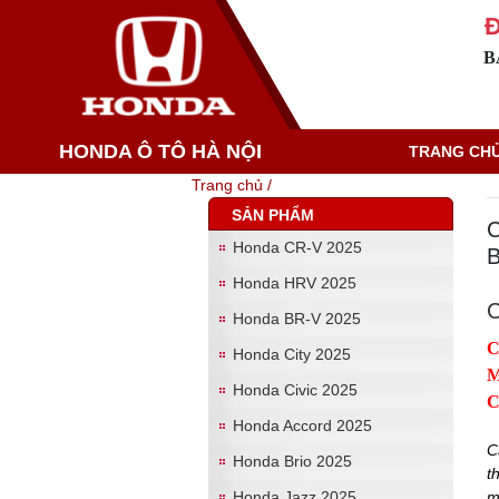
Đ
B
HONDA Ô TÔ HÀ NỘI
TRANG CH
Trang chủ /
SẢN PHẨM
C
Honda CR-V 2025
B
Honda HRV 2025
C
Honda BR-V 2025
C
Honda City 2025
M
Honda Civic 2025
C
Honda Accord 2025
C
Honda Brio 2025
t
Honda Jazz 2025
m