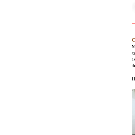
C
N
x
1
t
H