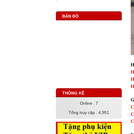
BẢN ĐỒ
H
H
H
H
THỐNG KÊ
G
Online
: 7
C
Tổng truy cập
: 4,951
C
C